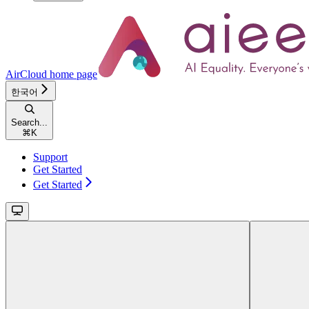
AirCloud
home page
한국어
Search...
⌘
K
Support
Get Started
Get Started